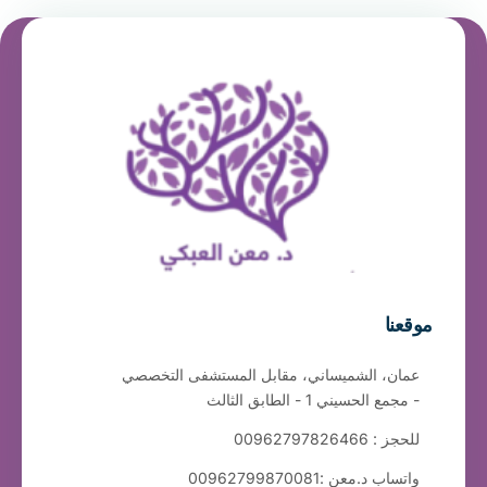
موقعنا
عمان، الشميساني، مقابل المستشفى التخصصي
- مجمع الحسيني 1 - الطابق الثالث
للحجز : 00962797826466
واتساب د.معن :00962799870081