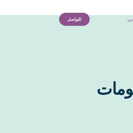
ات
للتواصل
لومات