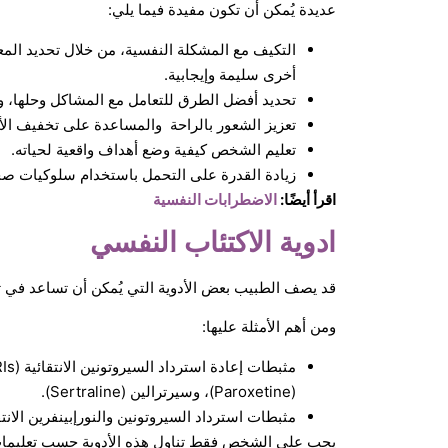
عديدة يُمكن أن تكون مفيدة فيما يلي:
التكيف مع المشكلة النفسية، من خلال تحديد المع
أخرى سليمة وإيجابية.
تحديد أفضل الطرق للتعامل مع المشاكل وحلها، وت
تعزيز الشعور بالراحة والمساعدة على تخفيف الأ
تعليم الشخص كيفية وضع أهداف واقعية لحياته.
زيادة القدرة على التحمل باستخدام سلوكيات صح
اقرأ أيضًا:
الاضطرابات النفسية
ادوية الاكتئاب النفسي
قد يصف الطبيب بعض الأدوية التي يُمكن أن تساعد في ت
ومن أهم الأمثلة عليها:
(Paroxetine)، وسيرترالين (Sertraline).
مثبطات استرداد السيروتونين والنورإبينفرين الانتقائية (SNRIs)، مثل: دولوكستين (ne
يجب على الشخص فقط تناول هذه الأدوية حسب تعليمات ا