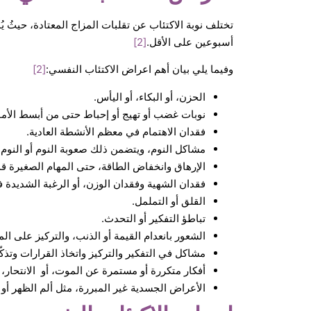
تختلف نوبة الاكتئاب عن تقلبات المزاج المعتادة، حيثُ 
أسبوعين على الأقل.
[2]
وفيما يلي بيان أهم اعراض الاكتئاب النفسي:
[2]
الحزن، أو البكاء، أو اليأس.
نوبات غضب أو تهيج أو إحباط حتى من أبسط الأمو
فقدان الاهتمام في معظم الأنشطة العادية.
مشاكل النوم، ويتضمن ذلك صعوبة النوم أو النوم أ
الإرهاق وانخفاض الطاقة، حتى المهام الصغيرة قد
فقدان الشهية وفقدان الوزن، أو الرغبة الشديدة ف
القلق أو التململ.
تباطؤ التفكير أو التحدث.
الشعور بانعدام القيمة أو الذنب، والتركيز على ا
مشاكل في التفكير والتركيز واتخاذ القرارات وتذكّر
أفكار متكررة أو مستمرة عن الموت، أو الانتحار، أو
الأعراض الجسدية غير المبررة، مثل ألم الظهر أو 