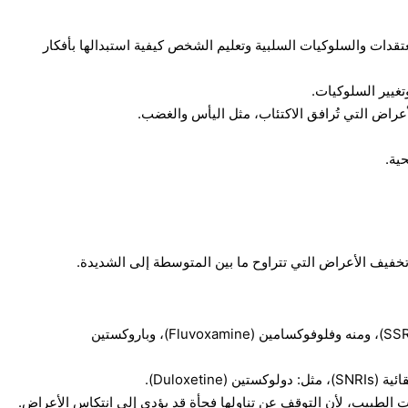
تقدات والسلوكيات السلبية وتعليم الشخص كيفية استبدالها بأفكار
غيير السلوكيات.
عراض التي تُرافق الاكتئاب، مثل اليأس والغضب.
ية.
خفيف الأعراض التي تتراوح ما بين المتوسطة إلى الشديدة.
مثبطات إعادة استرداد السيروتونين الانتقائية (SSRIs)، ومنه وفلوفوكسامين (Fluvoxamine)، وباروكستين
Duloxeti).
لطبيب، لأن التوقف عن تناولها فجأة قد يؤدي إلى انتكاس الأعراض.