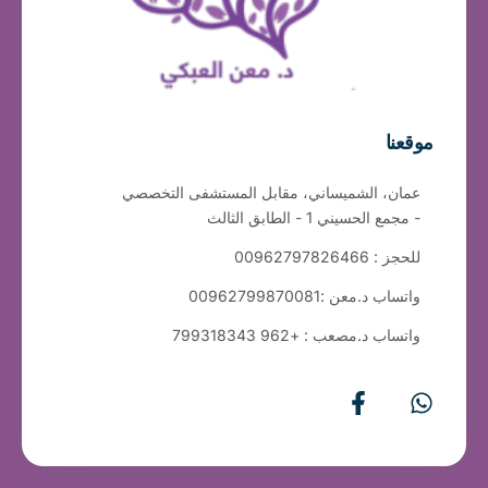
موقعنا
عمان، الشميساني، مقابل المستشفى التخصصي
- مجمع الحسيني 1 - الطابق الثالث
للحجز : 00962797826466
واتساب د.معن :00962799870081
واتساب د.مصعب : +962 799318343