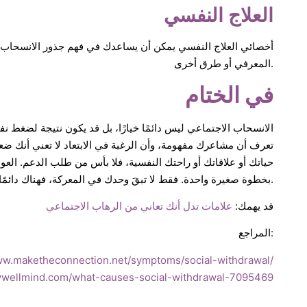
العلاج النفسي
أخصائي العلاج النفسي يمكن أن يساعدك في فهم جذور الانسحاب و
المعرفي أو طرق أخرى.
في الختام
الانسحاب الاجتماعي ليس دائمًا خيارًا، بل قد يكون نتيجة لضغط ن
تعرف أن مشاعرك مفهومة، وأن الرغبة في الابتعاد لا تعني أنك ضع
حياتك أو علاقاتك أو راحتك النفسية، فلا بأس من طلب الدعم. العودة 
بخطوة صغيرة واحدة. فقط لا تبقَ وحدك في المعركة، فهناك دائمًا طريق للعودة، وهناك دائمًا من يمكنه أن يفهمك ويساعدك.
قد يهمك:
علامات تدل أنك تعاني من الرهاب الاجتماعي
المراجع:
ww.maketheconnection.net/symptoms/social-withdrawal/
ywellmind.com/what-causes-social-withdrawal-7095469