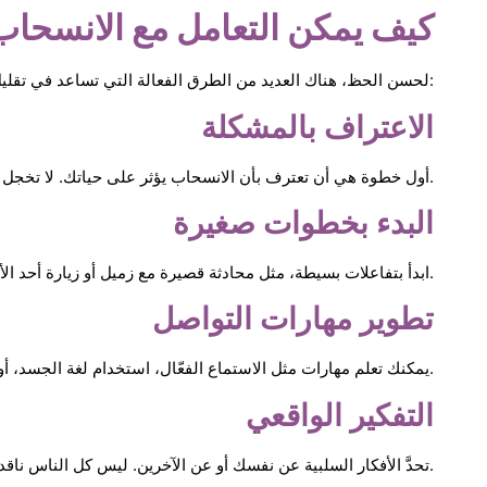
كيف يمكن التعامل مع الانسحاب
لحسن الحظ، هناك العديد من الطرق الفعالة التي تساعد في تقليل العزلة واستعادة الحياة الاجتماعية تدريجيًا:
الاعتراف بالمشكلة
أول خطوة هي أن تعترف بأن الانسحاب يؤثر على حياتك. لا تخجل من طلب المساعدة.
البدء بخطوات صغيرة
ابدأ بتفاعلات بسيطة، مثل محادثة قصيرة مع زميل أو زيارة أحد الأقارب. الهدف هو إعادة بناء الثقة تدريجيًا.
تطوير مهارات التواصل
يمكنك تعلم مهارات مثل الاستماع الفعّال، استخدام لغة الجسد، أو كيف تبدأ محادثة، من خلال القراءة أو حضور ورش العمل.
التفكير الواقعي
تحدَّ الأفكار السلبية عن نفسك أو عن الآخرين. ليس كل الناس ناقدين، وقد تكون لديك صورة مبالغ فيها عن نظرتهم إليك.