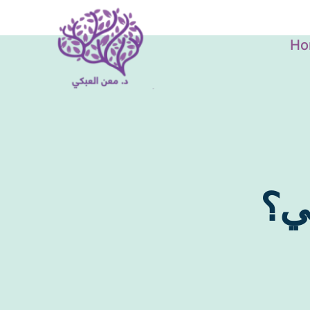
Ho
عي؟