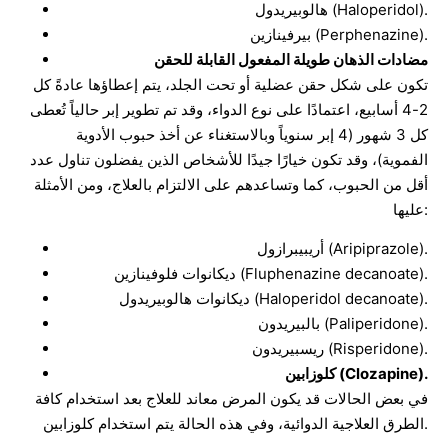
هالوبيريدول (Haloperidol).
بيرفينازين (Perphenazine).
مضادات الذهان طويلة المفعول القابلة للحقن
تكون على شكل حقن عضلية أو تحت الجلد، يتم إعطاؤها عادةً كل
2-4 أسابيع، اعتمادًا على نوع الدواء، وقد تم تطوير إبر حالياً تُعطى
كل 3 شهور (4 إبر سنوياً وبالاستغناء عن أخذ حبوب الأدوية
الفموية)، وقد تكون خيارًا جيدًا للأشخاص الذين يفضلون تناول عدد
أقل من الحبوب، كما وتساعدهم على الالتزام بالعلاج، ومن الأمثلة
عليها:
أريبيبرازول (Aripiprazole).
ديكانوات فلوفينازين (Fluphenazine decanoate).
ديكانوات هالوبيريدول (Haloperidol decanoate).
بالبيريدون (Paliperidone).
ريسبيريدون (Risperidone).
كلوزابين (Clozapine).
في بعض الحالات قد يكون المرض معاند للعلاج بعد استخدام كافة
الطرق العلاجية الدوائية، وفي هذه الحالة يتم استخدام كلوزابين.