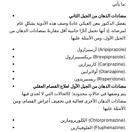
ما يأتي:
مضادات الذهان من الجيل الثاني
يفضل الدكتور معن العبكي عادةً وصف هذه الأدوية بشكلٍ عام
لمرضاه، إذ أنها تحمل آثارًا جانبية أقل مقارنةً بمضادات الذهان من
الجيل الأول، ومن الأمثلة عليها:
أريبيبرازول (Aripiprazole)
بريكسبيبرازول (Brexpiprazole).
كاريبرازين (Cariprazine).
أولانزابين (Olanzapine).
ريسبيريدون (Risperidone).
مضادات الذهان من الجيل الأول
لعلاج الفصام العقلي
يتم وصفها في حالاتٍ محدودة؛ كالحالات التي لا تُجدي فيها
مضادات الذهان الأخرى فعالية في تخفيف أعراض الفصام، ومن
الأمثلة عليها:
الكلوربرومازين (Chlorpromazine).
الفلوفينازين (Fluphenazine).