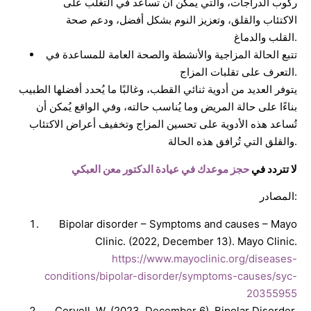
ركوب الدراجات، والتي يمكن أن تساعد في التغلب على
الاكتئاب والقلق، وتعزيز النوم بشكل أفضل، ودعم صحة
القلب والدماغ.
تتبع الحالة المزاجية والأنشطة والصحة العامة للمساعدة في
التعرف على تقلبات المزاج.
يتوفر العديد من أدوية ثنائي القطب، وغالبًا ما يُحدد أفضلها الطبيب
بناءًا على حالة المريض وما يُناسب حالته، وفي الواقع يُمكن أن
تُساعد هذه الأدوية على تحسين المزاج وتخفيف أعراض الاكتئاب
والقلق التي تُرافق هذه الحالة.
لا تتردد في
حجز موعدك في عيادة الدكتور معن العبكي
المصادر:
Bipolar disorder – Symptoms and causes – Mayo
Clinic. (2022, December 13). Mayo Clinic.
https://www.mayoclinic.org/diseases-
conditions/bipolar-disorder/symptoms-causes/syc-
20355955
Coryell, W. (2023, December 6). Bipolar Disorder.