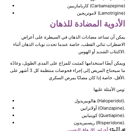
كاربامازيبين (Carbamazepine)
لاموتريجين (Lamotrigine)
الأدوية المضادة للذهان
يمكن أن تساعد مضادات الذهان في السيطرة على أعراض
الاضطراب ثنائي القطب، خاصة عندما تحدث نوبات الذهان أثناء
الاكتئاب الشديد أو الهوس.
ويمكن أيضًا استخدامها كمثبت للمزاج على المدى الطويل، وعادًة
ما سيحتاج المريض إلى إجراء فحوصات منتظمة كل 3 أشهر على
الأقل، خاصة إذا كان مصابًا بمرض السكري.
ومن الأمثلة عليها:
هالوبيريدول (Haloperidol).
أولانزابين (Olanzapine).
كويتيابين (Quetiapine).
ريسبيريدون (Risperidone).
اقرأ أيضًا:
أعراض الإرهاق النفسي