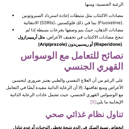
الرغبة الجنسية، ومنها
مضادات الاكتئاب مثل مثبطات إعادة استرداد السيروتونين
الانتقائية (SSRIs)، بما في ذلك فلوكستين (Fluoxetine).
مضادات الذهان، حيثُ يتم وصفها بجرعات بسيطة إذا لم
تنجح مضادات الاكتئاب في تخفيف الأعراض،
مثل أريبيبرازول
.
(Aripiprazole) أو ريسبيريدون (Risperidone)
نصائح للتعامل مع الوسواس
القهري الجنسي
على الرغم من أن العلاج النفسي والطبي يعتبر ضروري لتحسين
الأعراض ومنع تفاقمها، إلا أن الرعاية الذاتية مفيدة أيضًا في التعامل
مع الوسواس القهري الجنسي، حيث تشمل عادات الرعاية الذاتية
الإيجابية ما يلي:
[5]
تناول نظام غذائي صحي
انخفاض نسبة السكر في الدم نتيجة تخطي الوجبات أو عدم تناول